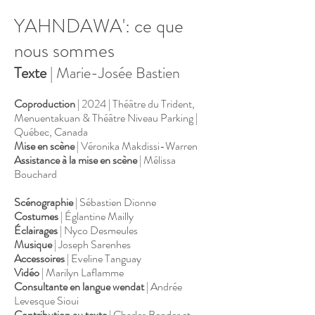
YAHNDAWA': ce que
nous sommes
Texte
| Marie-Josée Bastien
Coproduction
| 2024 | Théâtre du Trident,
Menuentakuan & Théâtre Niveau
Parking
|
Québec, Canada
Mise en scène
| Véronika Makdissi-Warren
Assistance à la mise en scène
| Mélissa
Bouchard
Scénographie
| Sébastien Dionne
Costumes
| Églantine Mailly
Éclairages
| Nyco Desmeules
Musique
| Joseph Sarenhes
Accessoires
| Eveline Tanguay
Vidéo
| Marilyn Laflamme
Consultante en langue wendat
| Andrée
Levesque Sioui
Contribution au texte
| Charles Bender et