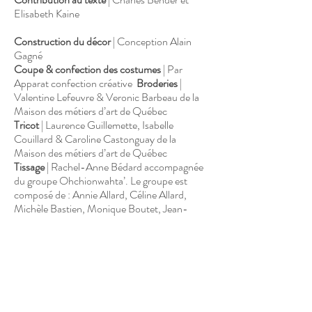
Elisabeth Kaine
Construction du décor
|​ Conception Alain
Gagné
Coupe & confection des costumes
| Par
Apparat confection créative
Broderies
|
Valentine Lefeuvre & Veronic Barbeau de la
Maison des métiers d’art de Québec
Tricot
| Laurence Guillemette, Isabelle
Couillard & Caroline Castonguay de la
Maison des métiers d’art de Québec
Tissage
| Rachel-Anne Bédard accompagnée
du groupe Ohchionwahta’. Le groupe est
composé de : Annie Allard, Céline Allard,
Michèle Bastien, Monique Boutet, Jean-
Pierre Cyr, Danielle Duchesneau, Diane
Lebrun, Diane Lefebvre, Céline Paul, Rachel
Picard, Diane Savard, Michelle Vachon,
Diane Vincent, Marie-Claire Vincent
accompagné·e·s de Marie-Renée Bourget
Harvey